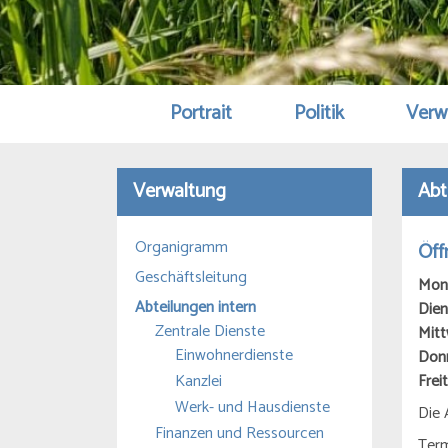
Portrait
Politik
Verw
Verwaltung
Abt
Organigramm
Öff
Geschäftsleitung
Mon
Abteilungen intern
Die
Zentrale Dienste
Mit
Einwohnerdienste
Don
Kanzlei
Fre
Werk- und Hausdienste
Die 
Finanzen und Ressourcen
Term