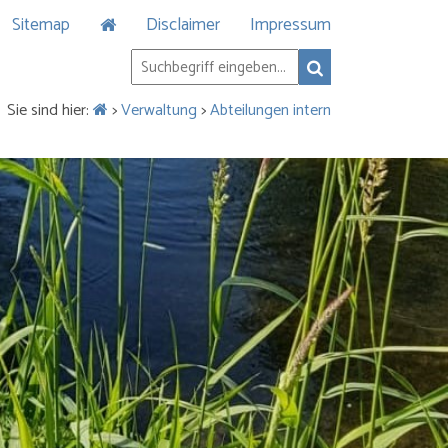
Sitemap
Disclaimer
Impressum
Sie sind hier:
>
Verwaltung
>
Abteilungen intern