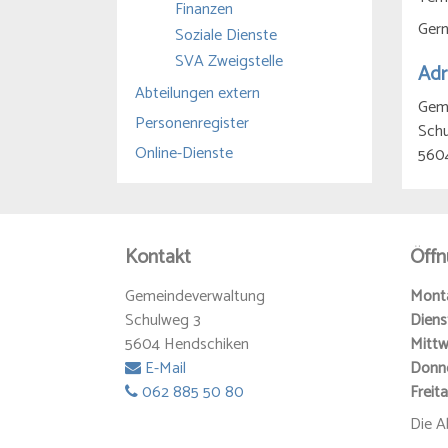
Finanzen
Gern
Soziale Dienste
SVA Zweigstelle
Adr
Abteilungen extern
Gem
Personenregister
Sch
Online-Dienste
560
Kontakt
Öffn
Gemeindeverwaltung
Mont
Schulweg 3
Dien
5604 Hendschiken
Mitt
E-Mail
Donne
062 885 50 80
Frei
Die A