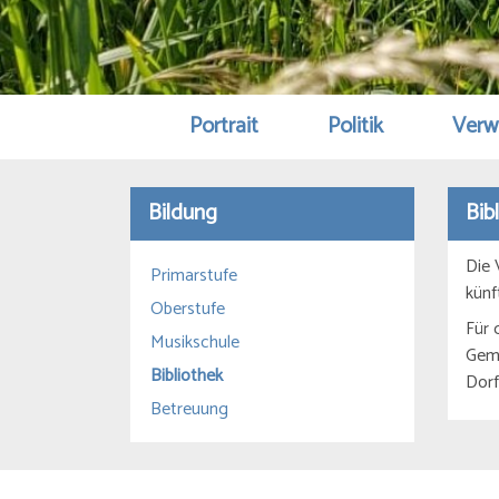
Portrait
Politik
Verw
Bildung
Bib
Die 
Primarstufe
künf
Oberstufe
Für 
Musikschule
Geme
Bibliothek
Dorf
Betreuung