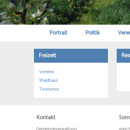
Portrait
Politik
Verw
Freizeit
Res
Vereine
Waldhaus
Tourismus
Kontakt
Som
Gemeindeverwaltung
vom 6