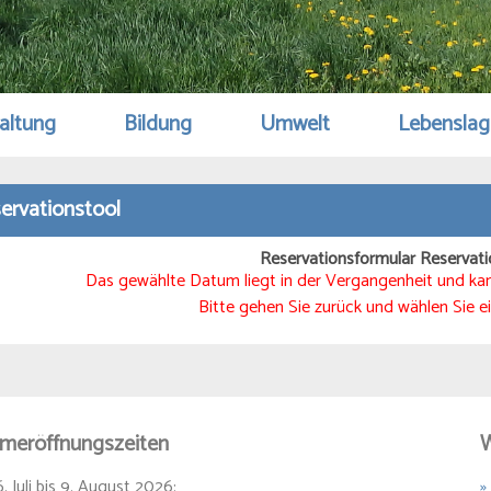
altung
Bildung
Umwelt
Lebensla
ervationstool
Reservationsformular Reservati
Das gewählte Datum liegt in der Vergangenheit und kan
Bitte gehen Sie zurück und wählen Sie 
meröffnungszeiten
W
. Juli bis 9. August 2026:
»