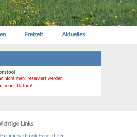
gen
Freizeit
Aktuelles
onstool
n nicht mehr reserviert werden.
ein neues Datum!
ichtige Links
 Multimediachronik Hendschiken